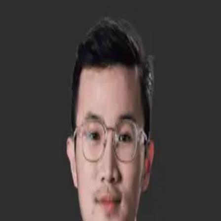
Trở về trang chủ
Bac Luu
Full stack Dev / Partner
Việt Nam
204B/6 Nguyễn Văn Hưởng,
Phường Thảo Điền, Thành phố Thủ Đức,
Thành phố Hồ Chí Minh
Số điện thoại
+84 901390877
Email
hello​@vietswiss​.com